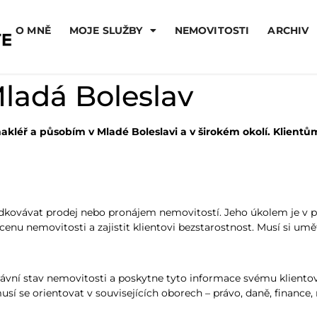
O MNĚ
MOJE SLUŽBY
NEMOVITOSTI
ARCHIV
Mladá Boleslav
 makléř a působím v Mladé Boleslavi a v širokém okolí. Klie
edkovávat prodej nebo pronájem nemovitostí. Jeho úkolem je v pr
enu nemovitosti a zajistit klientovi bezstarostnost. Musí si umět
právní stav nemovitosti a poskytne tyto informace svému klient
musí se orientovat v souvisejících oborech – právo, daně, financ