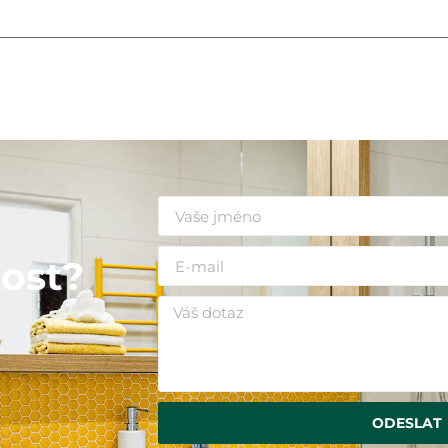
i
ost?
ODESLAT