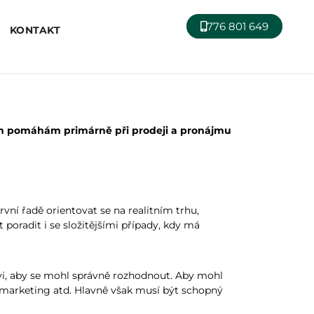
776 801 649
KONTAKT
ntům pomáhám primárně při prodeji a pronájmu
vní řadě orientovat se na realitním trhu,
 poradit i se složitějšími případy, kdy má
ovi, aby se mohl správně rozhodnout. Aby mohl
e, marketing atd. Hlavně však musí být schopný