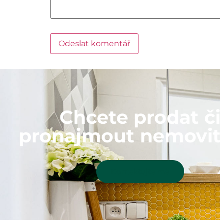
Chcete prodat č
pronajmout nemovit
Kontaktujte mě