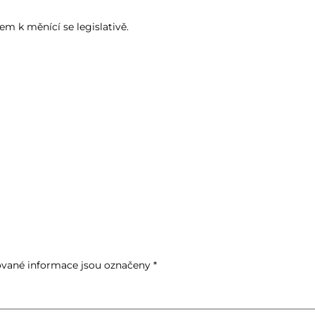
em k měnící se legislativě.
vané informace jsou označeny
*