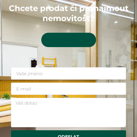
Chcete prodat či pronajmout
nemovitost?
Kontaktujte mě
ODESLAT