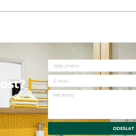
i
ost?
ODESLAT