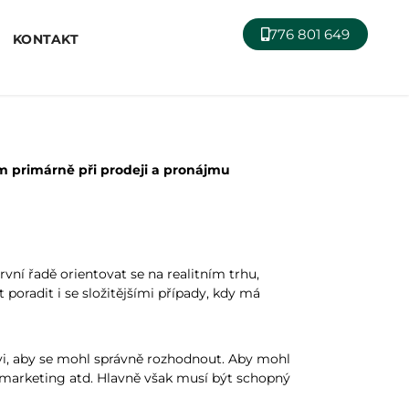
776 801 649
KONTAKT
m primárně při prodeji a pronájmu
vní řadě orientovat se na realitním trhu,
 poradit i se složitějšími případy, kdy má
ovi, aby se mohl správně rozhodnout. Aby mohl
e, marketing atd. Hlavně však musí být schopný