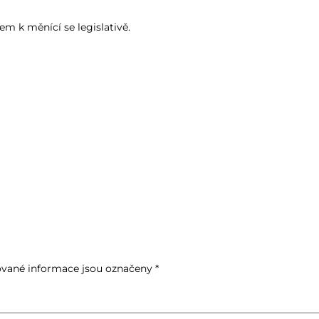
em k měnící se legislativě.
vané informace jsou označeny
*