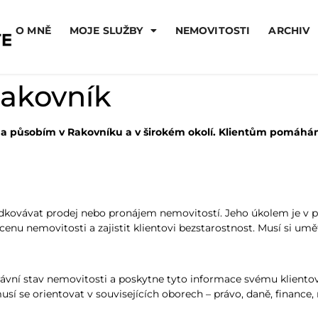
O MNĚ
MOJE SLUŽBY
NEMOVITOSTI
ARCHIV
Rakovník
éř a působím v Rakovníku a v širokém okolí. Klientům pomáhá
edkovávat prodej nebo pronájem nemovitostí. Jeho úkolem je v pr
enu nemovitosti a zajistit klientovi bezstarostnost. Musí si umět
právní stav nemovitosti a poskytne tyto informace svému klient
musí se orientovat v souvisejících oborech – právo, daně, financ