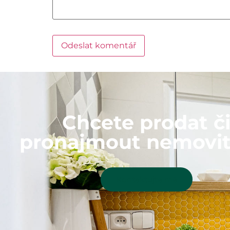
Chcete prodat č
pronajmout nemovit
Kontaktujte mě