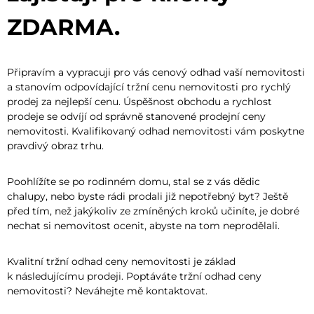
ZDARMA.
Připravím a vypracuji pro vás cenový odhad vaší nemovitosti
a stanovím odpovídající tržní cenu nemovitosti pro rychlý
prodej za nejlepší cenu. Úspěšnost obchodu a rychlost
prodeje se odvíjí od správně stanovené prodejní ceny
nemovitosti. Kvalifikovaný odhad nemovitosti vám poskytne
pravdivý obraz trhu.
Poohlížíte se po rodinném domu, stal se z vás dědic
chalupy, nebo byste rádi prodali již nepotřebný byt? Ještě
před tím, než jakýkoliv ze zmíněných kroků učiníte, je dobré
nechat si nemovitost ocenit, abyste na tom neprodělali.
Kvalitní tržní odhad ceny nemovitosti je základ
k následujícímu prodeji. Poptáváte tržní odhad ceny
nemovitosti? Neváhejte mě kontaktovat.