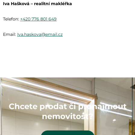
Iva Hašková – realitní makléřka
Telefon:
+420 776 801 649
Email:
Iva.haskova@email.cz
Chcete prodat či pronajmout
nemovitost?