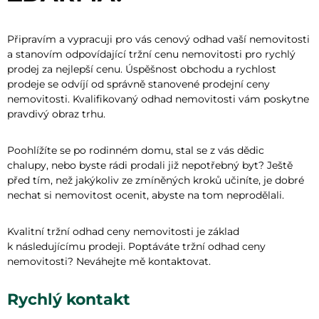
Připravím a vypracuji pro vás cenový odhad vaší nemovitosti
a stanovím odpovídající tržní cenu nemovitosti pro rychlý
prodej za nejlepší cenu. Úspěšnost obchodu a rychlost
prodeje se odvíjí od správně stanovené prodejní ceny
nemovitosti. Kvalifikovaný odhad nemovitosti vám poskytne
pravdivý obraz trhu.
Poohlížíte se po rodinném domu, stal se z vás dědic
chalupy, nebo byste rádi prodali již nepotřebný byt? Ještě
před tím, než jakýkoliv ze zmíněných kroků učiníte, je dobré
nechat si nemovitost ocenit, abyste na tom neprodělali.
Kvalitní tržní odhad ceny nemovitosti je základ
k následujícímu prodeji. Poptáváte tržní odhad ceny
nemovitosti? Neváhejte mě kontaktovat.
Rychlý kontakt