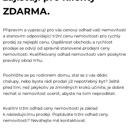
ZDARMA.
Připravím a vypracuji pro vás cenový odhad vaší nemovitosti
a stanovím odpovídající tržní cenu nemovitosti pro rychlý
prodej za nejlepší cenu. Úspěšnost obchodu a rychlost
prodeje se odvíjí od správně stanovené prodejní ceny
nemovitosti. Kvalifikovaný odhad nemovitosti vám poskytne
pravdivý obraz trhu.
Poohlížíte se po rodinném domu, stal se z vás dědic
chalupy, nebo byste rádi prodali již nepotřebný byt? Ještě
před tím, než jakýkoliv ze zmíněných kroků učiníte, je dobré
nechat si nemovitost ocenit, abyste na tom neprodělali.
Kvalitní tržní odhad ceny nemovitosti je základ
k následujícímu prodeji. Poptáváte tržní odhad ceny
nemovitosti? Neváhejte mě kontaktovat.