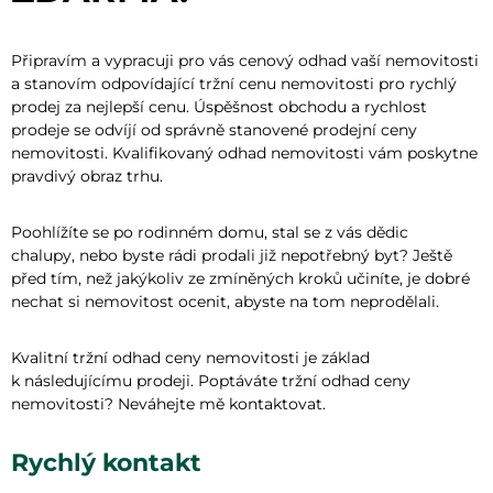
Připravím a vypracuji pro vás cenový odhad vaší nemovitosti
a stanovím odpovídající tržní cenu nemovitosti pro rychlý
prodej za nejlepší cenu. Úspěšnost obchodu a rychlost
prodeje se odvíjí od správně stanovené prodejní ceny
nemovitosti. Kvalifikovaný odhad nemovitosti vám poskytne
pravdivý obraz trhu.
Poohlížíte se po rodinném domu, stal se z vás dědic
chalupy, nebo byste rádi prodali již nepotřebný byt? Ještě
před tím, než jakýkoliv ze zmíněných kroků učiníte, je dobré
nechat si nemovitost ocenit, abyste na tom neprodělali.
Kvalitní tržní odhad ceny nemovitosti je základ
k následujícímu prodeji. Poptáváte tržní odhad ceny
nemovitosti? Neváhejte mě kontaktovat.
Rychlý kontakt