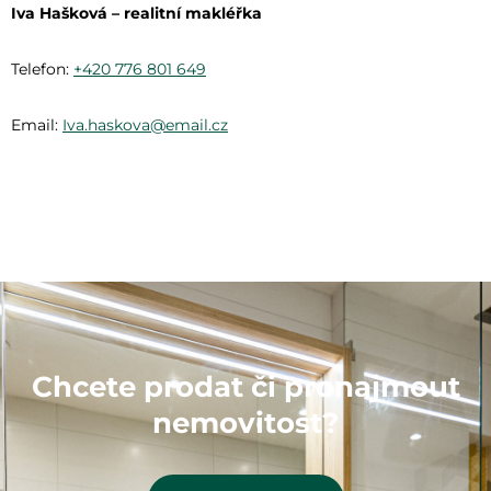
Iva Hašková – realitní makléřka
Telefon:
+420 776 801 649
Email:
Iva.haskova@email.cz
Chcete prodat či pronajmout
nemovitost?